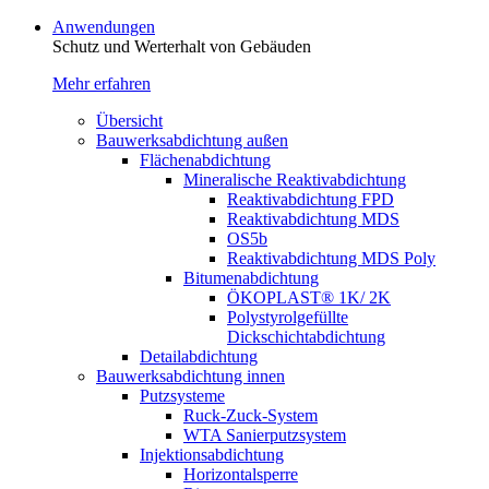
Anwendungen
Schutz und Werterhalt von Gebäude­n
Mehr erfahren
Übersicht
Bauwerksabdichtung außen
Flächenabdichtung
Mineralische Reaktivabdichtung
Reaktivabdichtung FPD
Reaktivabdichtung MDS
OS5b
Reaktivabdichtung MDS Poly
Bitumenabdichtung
ÖKOPLAST® 1K/ 2K
Polystyrolgefüllte
Dickschichtabdichtung
Detailabdichtung
Bauwerksabdichtung innen
Putzsysteme
Ruck-Zuck-System
WTA Sanierputzsystem
Injektionsabdichtung
Horizontalsperre