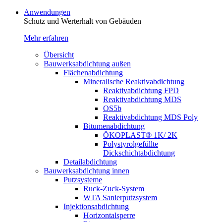
Anwendungen
Schutz und Werterhalt von Gebäude­n
Mehr erfahren
Übersicht
Bauwerksabdichtung außen
Flächenabdichtung
Mineralische Reaktivabdichtung
Reaktivabdichtung FPD
Reaktivabdichtung MDS
OS5b
Reaktivabdichtung MDS Poly
Bitumenabdichtung
ÖKOPLAST® 1K/ 2K
Polystyrolgefüllte
Dickschichtabdichtung
Detailabdichtung
Bauwerksabdichtung innen
Putzsysteme
Ruck-Zuck-System
WTA Sanierputzsystem
Injektionsabdichtung
Horizontalsperre