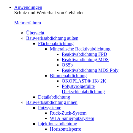
Anwendungen
Schutz und Werterhalt von Gebäude­n
Mehr erfahren
Übersicht
Bauwerksabdichtung außen
Flächenabdichtung
Mineralische Reaktivabdichtung
Reaktivabdichtung FPD
Reaktivabdichtung MDS
OS5b
Reaktivabdichtung MDS Poly
Bitumenabdichtung
ÖKOPLAST® 1K/ 2K
Polystyrolgefüllte
Dickschichtabdichtung
Detailabdichtung
Bauwerksabdichtung innen
Putzsysteme
Ruck-Zuck-System
WTA Sanierputzsystem
Injektionsabdichtung
Horizontalsperre