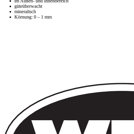
im Außen- und Innenbereich
güteüberwacht
mineralisch
Körnung: 0 – 1 mm