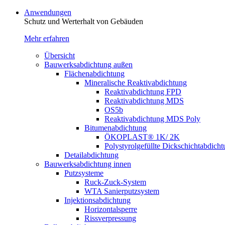
Anwendungen
Schutz und Werterhalt von Gebäude­n
Mehr erfahren
Übersicht
Bauwerksabdichtung außen
Flächenabdichtung
Mineralische Reaktivabdichtung
Reaktivabdichtung FPD
Reaktivabdichtung MDS
OS5b
Reaktivabdichtung MDS Poly
Bitumenabdichtung
ÖKOPLAST® 1K/ 2K
Polystyrolgefüllte Dickschichtabdich
Detailabdichtung
Bauwerksabdichtung innen
Putzsysteme
Ruck-Zuck-System
WTA Sanierputzsystem
Injektionsabdichtung
Horizontalsperre
Rissverpressung