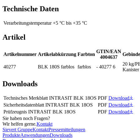
Technische Daten
Verarbeitungstemperatur
+5 °C bis +35 °C
Artikel
GTIN/EAN
Artikelnummer
Artikelabkürzung
Farbton
Gebinde
4004637
20 kg/P
40277
BLK 180S farblos
farblos
- 40277 6
Kanister
Downloads
Technisches Merkblatt INTRASIT BLK 18OS
PDF
Download
Sicherheitsdatenblatt INTRASIT BLK 18OS
PDF
Download
Prüfzeugnis INTRASIT BLK 18OS
PDF
Download
Sie haben noch Fragen?
Wir helfen gerne.
Kontakt
Sievert Gruppe
Kontakt
Pressemitteilungen
Produkte
Anwendungen
Downloads