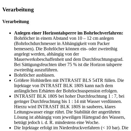
Verarbeitung
Verarbeitung
Anlegen einer Horizontalsperre im Bohrlochverfahren:
Bohrlöcher in einem Abstand von 10 – 12 cm anlegen
(Bohrlochdurchmesser in Abhängigkeit vom Packer
bemessen). Die Bohrlöcher können ein- oder zweireihig
angelegt werden, abhängig von der
Mauerwerksbeschaffenheit und dem Durchfeuchtungsgrad.
Bei Sättigungsfeuchten über 75 % ist die Horizon talsperre
zweireihig auszuführen.
Bohrlöcher ausblasen.
Größere Hohlstellen mit INTRASIT BLS 54TR füllen. Die
Injektage von INTRASIT BLK 180S kann nach dem
anfänglichen Erhärten der Bohrlochsuspension erfolgen.
INTRASIT BLK 180S bei hoher Durchfeuchtung 1 : 7, bei
geringer Durchfeuchtung bis 1 : 14 mit Wasser verdünnen.
Hierzu wird INTRASIT BLK 180S in sauberes, klares
Leitungswasser einge rührt. Die Stabilität der angerührten
Lösung ist abhängig vom jeweiligen Härtegrad des Wassers,
beträgt jedoch i. d. R. mindestens eine Woche.
Die Injektage erfolgt im Niederdruckverfahren (< 10 bar). Die