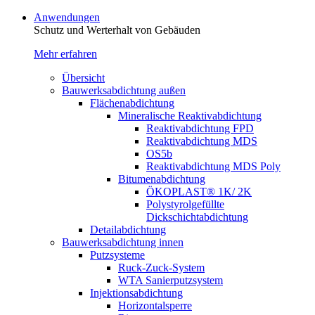
Anwendungen
Schutz und Werterhalt von Gebäude­n
Mehr erfahren
Übersicht
Bauwerksabdichtung außen
Flächenabdichtung
Mineralische Reaktivabdichtung
Reaktivabdichtung FPD
Reaktivabdichtung MDS
OS5b
Reaktivabdichtung MDS Poly
Bitumenabdichtung
ÖKOPLAST® 1K/ 2K
Polystyrolgefüllte
Dickschichtabdichtung
Detailabdichtung
Bauwerksabdichtung innen
Putzsysteme
Ruck-Zuck-System
WTA Sanierputzsystem
Injektionsabdichtung
Horizontalsperre