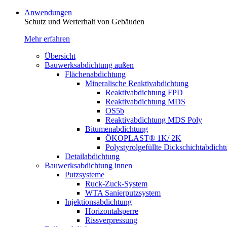
Anwendungen
Schutz und Werterhalt von Gebäude­n
Mehr erfahren
Übersicht
Bauwerksabdichtung außen
Flächenabdichtung
Mineralische Reaktivabdichtung
Reaktivabdichtung FPD
Reaktivabdichtung MDS
OS5b
Reaktivabdichtung MDS Poly
Bitumenabdichtung
ÖKOPLAST® 1K/ 2K
Polystyrolgefüllte Dickschichtabdich
Detailabdichtung
Bauwerksabdichtung innen
Putzsysteme
Ruck-Zuck-System
WTA Sanierputzsystem
Injektionsabdichtung
Horizontalsperre
Rissverpressung