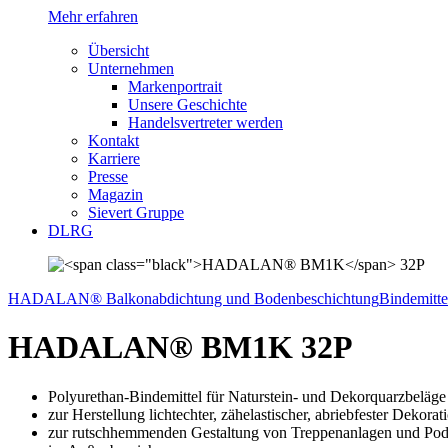
Mehr erfahren
Übersicht
Unternehmen
Markenportrait
Unsere Geschichte
Handelsvertreter werden
Kontakt
Karriere
Presse
Magazin
Sievert Gruppe
DLRG
HADALAN® Balkonabdichtung und Bodenbeschichtung
Bindemitte
HADALAN® BM1K
32P
Polyurethan-Bindemittel für Naturstein- und Dekorquarzbeläge
zur Herstellung lichtechter, zähelastischer, abriebfester Deko
zur rutschhemmenden Gestaltung von Treppenanlagen und Pod