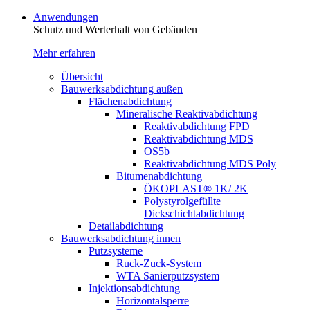
Anwendungen
Schutz und Werterhalt von Gebäude­n
Mehr erfahren
Übersicht
Bauwerksabdichtung außen
Flächenabdichtung
Mineralische Reaktivabdichtung
Reaktivabdichtung FPD
Reaktivabdichtung MDS
OS5b
Reaktivabdichtung MDS Poly
Bitumenabdichtung
ÖKOPLAST® 1K/ 2K
Polystyrolgefüllte
Dickschichtabdichtung
Detailabdichtung
Bauwerksabdichtung innen
Putzsysteme
Ruck-Zuck-System
WTA Sanierputzsystem
Injektionsabdichtung
Horizontalsperre